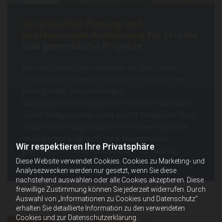
Durchdachte Planung und
professionelle Ausführung
für private
und gewerbliche Projekte
Eine sorgfältige Planung bildet die Basis jeder
erfolgreichen Fliesenverlegung. Wir analysieren
Untergründe, berücksichtigen
Nutzungsanforderungen und stimmen Materialien
sowie Verlegemuster exakt auf Ihr Projekt ab. Dank
unserer Erfahrung realisieren wir sowohl private
Wohnbereiche als auch stark beanspruchte
Wir respektieren Ihre Privatsphäre
gewerbliche Flächen effizient und hochwertig.
Diese Website verwendet Cookies. Cookies zu Marketing- und
Analysezwecken werden nur gesetzt, wenn Sie diese
nachstehend auswählen oder alle Cookies akzeptieren. Diese
freiwillige Zustimmung können Sie jederzeit widerrufen. Durch
Auswahl von „Informationen zu Cookies und Datenschutz“
erhalten Sie detaillierte Information zu den verwendeten
Cookies und zur Datenschutzerklärung.