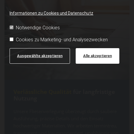
Informationen zu Cookies und Datenschutz
Notwendige Cookies
Cookies zu Marketing- und Analysezwecken
Ausgewählte akzeptieren
Alle akzeptieren
Verlässliche Qualität
für langfristige
Nutzung
Unsere Fliesenverlegung überzeugt durch saubere
Ausführung, präzise Details und den Einsatz
hochwertiger Materialien. Wir arbeiten termintreu,
transparent und lösungsorientiert, unabhängig von